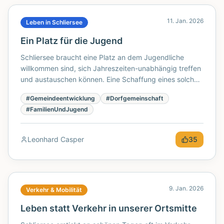
11. Jan. 2026
Leben in Schliersee
Ein Platz für die Jugend
Schliersee braucht eine Platz an dem Jugendliche
willkommen sind, sich Jahreszeiten-unabhängig treffen
und austauschen können. Eine Schaffung eines solchen
Ortes könnte das Jugendleben zu Gunsten aller
#
Gemeindeentwicklung
#
Dorfgemeinschaft
verbessern und unnötige Konflikte minimieren. Eine
#
FamilienUndJugend
Entwicklung des Areals des alten Schulhauses hin zu
einem Jugend- und Vereinszentrum würde die
Attraktivität Schliersees für Jugendliche und Familien
Leonhard Casper
35
erheblich steigern.
9. Jan. 2026
Verkehr & Mobilität
Leben statt Verkehr in unserer Ortsmitte